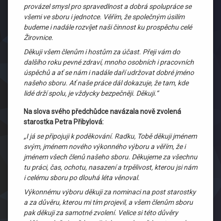
provázel smysl pro spravedlnost a dobrá spolupráce se
všemi ve sboru i jednotce. Věřím, že společným úsilím
budeme i nadále rozvíjet naši činnost ku prospěchu celé
Žirovnice.
Děkuji všem členům i hostům za účast. Přeji vám do
dalšího roku pevné zdraví, mnoho osobních i pracovních
úspěchů a ať se nám i nadále daří udržovat dobré jméno
našeho sboru. Ať naše práce dál dokazuje, že tam, kde
lidé drží spolu, je vždycky bezpečněji. Děkuji.“
Na slova svého předchůdce navázala nově zvolená
starostka Petra Přibylová:
„I já se připojuji k poděkování. Radku, Tobě děkuji jménem
svým, jménem nového výkonného výboru a věřím, že i
jménem všech členů našeho sboru. Děkujeme za všechnu
tu práci, čas, ochotu, nasazení a trpělivost, kterou jsi nám
i celému sboru po dlouhá léta věnoval.
Výkonnému výboru děkuji za nominaci na post starostky
a za důvěru, kterou mi tím projevil, a všem členům sboru
pak děkuji za samotné zvolení. Velice si této důvěry