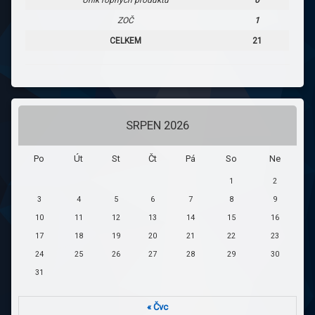
Únik ropných produktů
0
ZOČ
1
CELKEM
21
SRPEN 2026
Po
Út
St
Čt
Pá
So
Ne
1
2
3
4
5
6
7
8
9
10
11
12
13
14
15
16
17
18
19
20
21
22
23
24
25
26
27
28
29
30
31
« Čvc