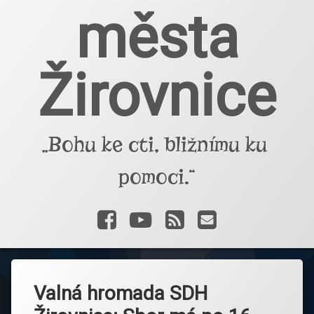
města
Žirovnice
„Bohu ke cti, bližnímu ku 
pomoci.“
Facebook
YouTube
RSS
E-mail
Valná hromada SDH