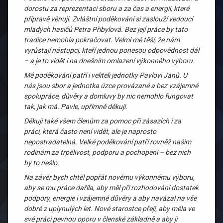
dorostu za reprezentaci sboru a za čas a energii, které
přípravě věnují. Zvláštní poděkování si zaslouží vedoucí
mladých hasičů Petra Přibylová. Bez její práce by tato
tradice nemohla pokračovat. Velmi mě těší, že nám
vyrůstají nástupci, kteří jednou ponesou odpovědnost dál
– a je to vidět i na dnešním omlazení výkonného výboru.
Mé poděkování patří i veliteli jednotky Pavlovi Janů. U
nás jsou sbor a jednotka úzce provázané a bez vzájemné
spolupráce, důvěry a domluvy by nic nemohlo fungovat
tak, jak má. Pavle, upřímně děkuji.
Děkuji také všem členům za pomoc při zásazích i za
práci, která často není vidět, ale je naprosto
nepostradatelná. Velké poděkování patří rovněž našim
rodinám za trpělivost, podporu a pochopení – bez nich
by to nešlo.
Na závěr bych chtěl popřát novému výkonnému výboru,
aby se mu práce dařila, aby měl při rozhodování dostatek
podpory, energie i vzájemné důvěry a aby navázal na vše
dobré z uplynulých let. Nové starostce přeji, aby měla ve
své práci pevnou oporu v členské základně a aby ji