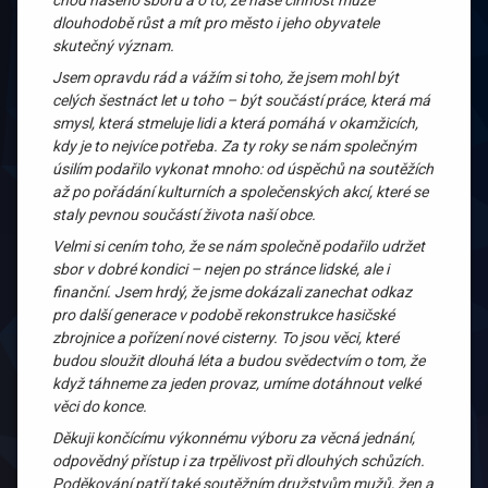
chod našeho sboru a o to, že naše činnost může
dlouhodobě růst a mít pro město i jeho obyvatele
skutečný význam.
Jsem opravdu rád a vážím si toho, že jsem mohl být
celých šestnáct let u toho – být součástí práce, která má
smysl, která stmeluje lidi a která pomáhá v okamžicích,
kdy je to nejvíce potřeba. Za ty roky se nám společným
úsilím podařilo vykonat mnoho: od úspěchů na soutěžích
až po pořádání kulturních a společenských akcí, které se
staly pevnou součástí života naší obce.
Velmi si cením toho, že se nám společně podařilo udržet
sbor v dobré kondici – nejen po stránce lidské, ale i
finanční. Jsem hrdý, že jsme dokázali zanechat odkaz
pro další generace v podobě rekonstrukce hasičské
zbrojnice a pořízení nové cisterny. To jsou věci, které
budou sloužit dlouhá léta a budou svědectvím o tom, že
když táhneme za jeden provaz, umíme dotáhnout velké
věci do konce.
Děkuji končícímu výkonnému výboru za věcná jednání,
odpovědný přístup i za trpělivost při dlouhých schůzích.
Poděkování patří také soutěžním družstvům mužů, žen a