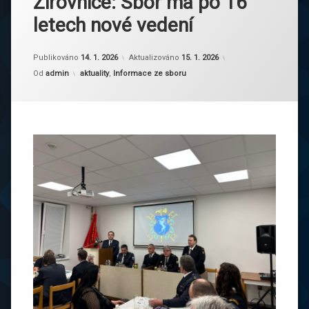
Žirovnice: Sbor má po 16
letech nové vedení
Publikováno
14. 1. 2026
Aktualizováno
15. 1. 2026
Kategorie:
Od
admin
aktuality
,
Informace ze sboru