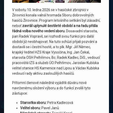
V sobotu 10. ledna 2026 se v hasičské zbrojnici v
Žirovnici konala valná hromada Sboru dobrovolných
hasičů Žirovnice. Program letošního setkání byl zásadní,
neboť
završil uplynulé šestileté období a na řadu přišla
řádná volba nového vedení sboru.
Dosavadní starosta,
pan Radek Vopravil, se rozhodl svou funkci pro další
období již neobhajovat. Na tuto schůzi přijali pozvání a
dostavili se i čestní hosté, a to plk. Mgr. Jiří Němec,
krajský ředitel HZS Kraje Vysočina, Ing. Jan Čekal,
starosta OSH Pelhřimov, Bc. Radek Kadlec, DiS., vedoucí
pracoviště IZS a služeb ÚO Pelhřimov, Jaroslav Kubíska
velitel stanice HS Kamenice nad Lipou a Václav Kubíska
vedoucí rady aktivu zasloužilých hasičů.
Přítomní členové následně vyjádřili důvěru nově
navrženému složení výboru a do funkcí zvolili tyto
zástupce:
Starostka sboru:
Petra Kadlecová
Velitel sboru:
Pavel Janů