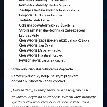
Náměstek starosty:
Tomáš Kasal
Náměstek starosty:
Radek Vopravil
Zástupce velitele sboru:
Milan Bazala ml.
Hospodář:
Eliška Švadlenová
Jednatel:
Petr Urban
Ochrana obyvatelstva:
Petr Švadlena
Strojní a materiálně-technické zabezpečení:
Ladislav Přibyl
Člen výboru (zabezpečení akcí):
Jakub Růžička
Člen výboru:
Jan Čekal
Člen výboru:
Miroslav Kadlec
Člen výboru:
František Kadlec
Revizor sboru:
Jaroslav Kadlec
Slovo končícího starosty Radka Vopravila
Na závěr jednání vystoupil se svým projevem
odcházející starosta Radek Vopravil:
„Vážené dámy, vážení pánové, milé hasičky, milí hasiči,
dovolte mi, abych na závěr dnešní výroční valné hromady
vyjádřil poděkování všem členům, kteří se zasloužili o