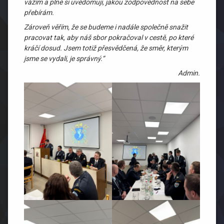
vážím a plně si uvědomuji, jakou zodpovědnost na sebe
přebírám.
Zároveň věřím, že se budeme i nadále společně snažit
pracovat tak, aby náš sbor pokračoval v cestě, po které
kráčí dosud. Jsem totiž přesvědčená, že směr, kterým
jsme se vydali, je správný.“
Admin.