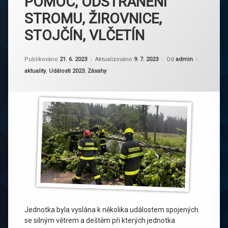
POMOC, ODSTRANĚNÍ
STROMU, ŽIROVNICE,
STOJČÍN, VLČETÍN
Publikováno
21. 6. 2023
Aktualizováno
9. 7. 2023
Od
admin
Kategorie:
aktuality
,
Události 2023
,
Zásahy
Jednotka byla vyslána k několika událostem spojených
se silným větrem a deštěm při kterých jednotka