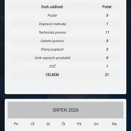
Druh události
Počet
Požár
3
Dopravní nehoda
1
Technická pomoc
11
Ostatní pomoc
3
Planý poplach
2
Únik ropných produktů
0
ZOČ
1
CELKEM
21
SRPEN 2026
Po
Út
St
Čt
Pá
So
Ne